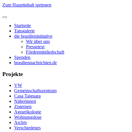
Zum Hauptinhalt springen
Startseite
Tatugalerie
die brasilieninitiative
Wir über uns
Pressetext
Fördermitgliedschaft
Spenden
brasiliennachrichten.de
Projekte
VW
Gemeinschaftszentrum
Casa Taiguara
Näherinnen
Zisternen
Agrarökologie
Wohnungslose
Archiv
Verschiedenes