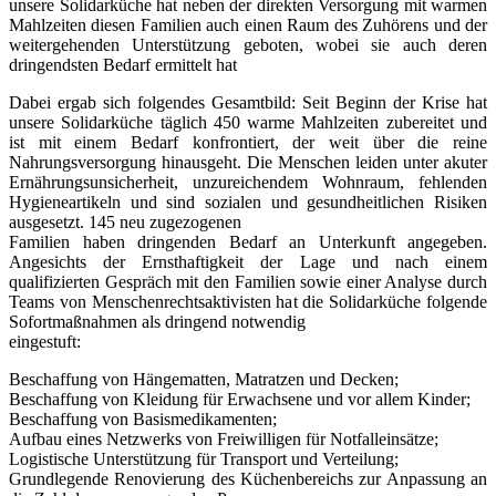
unsere Solidarküche hat neben der direkten Versorgung mit warmen
Mahlzeiten diesen Familien auch einen Raum des Zuhörens und der
weitergehenden Unterstützung geboten, wobei sie auch deren
dringendsten Bedarf ermittelt hat
Dabei ergab sich folgendes Gesamtbild: Seit Beginn der Krise hat
unsere Solidarküche täglich 450 warme Mahlzeiten zubereitet und
ist mit einem Bedarf konfrontiert, der weit über die reine
Nahrungsversorgung hinausgeht. Die Menschen leiden unter akuter
Ernährungsunsicherheit, unzureichendem Wohnraum, fehlenden
Hygieneartikeln und sind sozialen und gesundheitlichen Risiken
ausgesetzt. 145 neu zugezogenen
Familien haben dringenden Bedarf an Unterkunft angegeben.
Angesichts der Ernsthaftigkeit der Lage und nach einem
qualifizierten Gespräch mit den Familien sowie einer Analyse durch
Teams von Menschenrechtsaktivisten hat die Solidarküche folgende
Sofortmaßnahmen als dringend notwendig
eingestuft:
Beschaffung von Hängematten, Matratzen und Decken;
Beschaffung von Kleidung für Erwachsene und vor allem Kinder;
Beschaffung von Basismedikamenten;
Aufbau eines Netzwerks von Freiwilligen für Notfalleinsätze;
Logistische Unterstützung für Transport und Verteilung;
Grundlegende Renovierung des Küchenbereichs zur Anpassung an