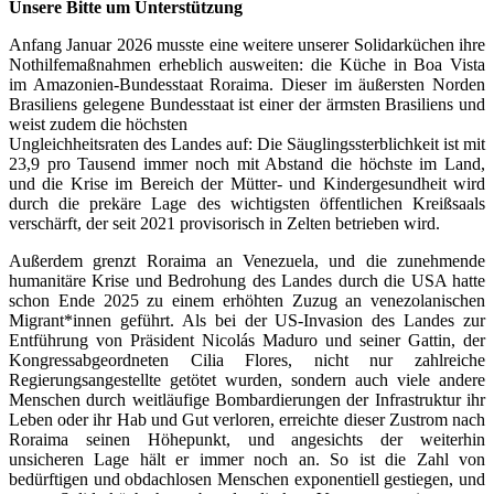
Unsere Bitte um Unterstützung
Anfang Januar 2026 musste eine weitere unserer Solidarküchen ihre
Nothilfemaßnahmen erheblich ausweiten: die Küche in Boa Vista
im Amazonien-Bundesstaat Roraima. Dieser im äußersten Norden
Brasiliens gelegene Bundesstaat ist einer der ärmsten Brasiliens und
weist zudem die höchsten
Ungleichheitsraten des Landes auf: Die Säuglingssterblichkeit ist mit
23,9 pro Tausend immer noch mit Abstand die höchste im Land,
und die Krise im Bereich der Mütter- und Kindergesundheit wird
durch die prekäre Lage des wichtigsten öffentlichen Kreißsaals
verschärft, der seit 2021 provisorisch in Zelten betrieben wird.
Außerdem grenzt Roraima an Venezuela, und die zunehmende
humanitäre Krise und Bedrohung des Landes durch die USA hatte
schon Ende 2025 zu einem erhöhten Zuzug an venezolanischen
Migrant*innen geführt. Als bei der US-Invasion des Landes zur
Entführung von Präsident Nicolás Maduro und seiner Gattin, der
Kongressabgeordneten Cilia Flores, nicht nur zahlreiche
Regierungsangestellte getötet wurden, sondern auch viele andere
Menschen durch weitläufige Bombardierungen der Infrastruktur ihr
Leben oder ihr Hab und Gut verloren, erreichte dieser Zustrom nach
Roraima seinen Höhepunkt, und angesichts der weiterhin
unsicheren Lage hält er immer noch an. So ist die Zahl von
bedürftigen und obdachlosen Menschen exponentiell gestiegen, und