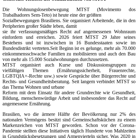
Die Wohnungslosenbewegung MTST (Movimento dos
Trabalhadores Sem-Teto) ist heute eine der größten
Sozialbewegungen Brasiliens. Sie organisiert Arbeitende, die in den
Peripherien großer Städte leben, damit
sie ihr verfassungsmäßiges Recht auf angemessenen Wohnraum
einfordern und erreichen. 2026 feiert MTST 29 Jahre seines
Bestehens und ist inzwischen in 16 Bundesstaaten sowie im
Bundesdistrikt vertreten.Seit Beginn ist es gelunge, mehr als 70.000
einkommensschwache Familien zu mobilisieren und auch den Bau
von mehr als 15.000 Sozialwohnungen durchzusetzen.
MTST organisiert auch Kurse und Diskussionsgruppen zu
vielfältigen Themen (Ernährungssicherheit, Frauenrechte,
LGBTQIA+-Rechte usw.) sowie Gespräche über Bürgerrechte und
Rechts- und Gesundheitsberatung. Seit langem verbindet MTST so
das Thema Wohnen und urbane
Reform mit dem Einsatz für andere Grundrechte wie Gesundheit,
Bildung, menschenwürdige Arbeit und insbesondere das Recht auf
angemessene Ernährung.
Brasilien, wo die ärmere Hälfte der Bevölkerung nur 2% des
nationalen Vermögens besitzt sind Gemeinschaftsküchen zu einem
Markenzeichen von MTST geworden. Schon vor der Corona-
Pandemie stellten diese Initiativen täglich Hunderte von Mahlzeiten
in Grundstücksbesetzungen und Armenvierteln sicher, Was 2020 in