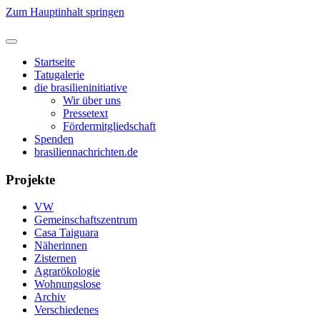
Zum Hauptinhalt springen
Startseite
Tatugalerie
die brasilieninitiative
Wir über uns
Pressetext
Fördermitgliedschaft
Spenden
brasiliennachrichten.de
Projekte
VW
Gemeinschaftszentrum
Casa Taiguara
Näherinnen
Zisternen
Agrarökologie
Wohnungslose
Archiv
Verschiedenes