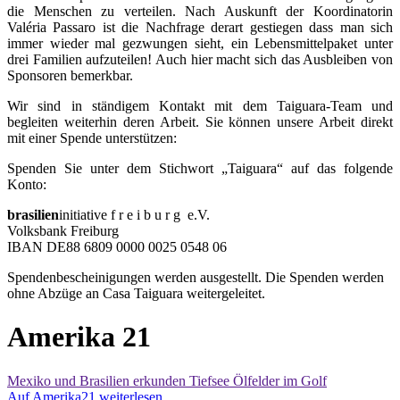
die Menschen zu verteilen. Nach Auskunft der Koordinatorin
Valéria Passaro ist die Nachfrage derart gestiegen dass man sich
immer wieder mal gezwungen sieht, ein Lebensmittelpaket unter
drei Familien aufzuteilen! Auch hier macht sich das Ausbleiben von
Sponsoren bemerkbar.
Wir sind in ständigem Kontakt mit dem Taiguara-Team und
begleiten weiterhin deren Arbeit. Sie können unsere Arbeit direkt
mit einer Spende unterstützen:
Spenden Sie unter dem Stichwort „Taiguara“ auf das folgende
Konto:
brasilien
initiative f r e i b u r g e.V.
Volksbank Freiburg
IBAN DE88 6809 0000 0025 0548 06
Spendenbescheinigungen werden ausgestellt. Die Spenden werden
ohne Abzüge an Casa Taiguara weitergeleitet.
Amerika 21
Mexiko und Brasilien erkunden Tiefsee Ölfelder im Golf
Auf Amerika21 weiterlesen