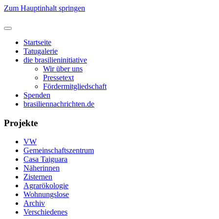
Zum Hauptinhalt springen
Startseite
Tatugalerie
die brasilieninitiative
Wir über uns
Pressetext
Fördermitgliedschaft
Spenden
brasiliennachrichten.de
Projekte
VW
Gemeinschaftszentrum
Casa Taiguara
Näherinnen
Zisternen
Agrarökologie
Wohnungslose
Archiv
Verschiedenes