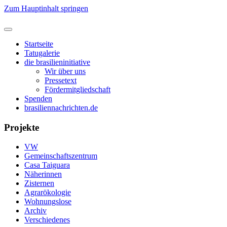
Zum Hauptinhalt springen
Startseite
Tatugalerie
die brasilieninitiative
Wir über uns
Pressetext
Fördermitgliedschaft
Spenden
brasiliennachrichten.de
Projekte
VW
Gemeinschaftszentrum
Casa Taiguara
Näherinnen
Zisternen
Agrarökologie
Wohnungslose
Archiv
Verschiedenes