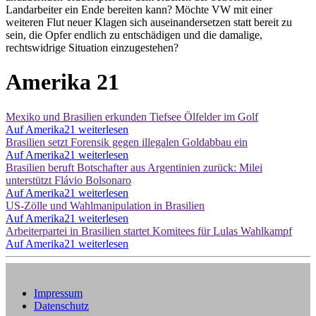
Landarbeiter ein Ende bereiten kann? Möchte VW mit einer
weiteren Flut neuer Klagen sich auseinandersetzen statt bereit zu
sein, die Opfer endlich zu entschädigen und die damalige,
rechtswidrige Situation einzugestehen?
Amerika 21
Mexiko und Brasilien erkunden Tiefsee Ölfelder im Golf
Auf Amerika21 weiterlesen
Brasilien setzt Forensik gegen illegalen Goldabbau ein
Auf Amerika21 weiterlesen
Brasilien beruft Botschafter aus Argentinien zurück: Milei
unterstützt Flávio Bolsonaro
Auf Amerika21 weiterlesen
US-Zölle und Wahlmanipulation in Brasilien
Auf Amerika21 weiterlesen
Arbeiterpartei in Brasilien startet Komitees für Lulas Wahlkampf
Auf Amerika21 weiterlesen
Impressum
Datenschutz